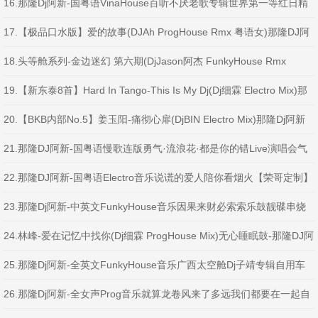
Edit
16.那隆Dj阿新-国粤语VinaHouse百听不厌老歌专辑世界第一等红日精
装大碟串烧
17.【极品口水版】爱的故事(DJAh ProgHouse Rmx 粤语女)那隆DJ阿
新修改
18.头等舱系列-金边迷幻 第六期(DjJason阿杰 FunkyHouse Rmx
2025)那隆Dj阿新修改巴巴的贝斯
19.【新东泰8首】Hard In Tango-This Is My Dj(Dj细霖 Electro Mix)那
隆Dj阿新Edit
20.【BKB内部No.5】姜玉阳-痛彻心扉(DjBIN Electro Mix)那隆Dj阿新
修改
21.那隆DJ阿新-国粤语慢歌连版勇气·流浪花·都是你的错Live演唱会气
氛版串烧
22.那隆DJ阿新-国粤语Electro音乐说谎的爱人陪你看烟火【荣哥定制】
车载靓碟串烧
23.那隆Dj阿新-中英文FunkyHouse音乐因果来财必索索乐鼓靓碟串烧
24.林峰-爱在记忆中找你(Dj细霖 ProgHouse Mix)无心睡眠鼓-那隆DJ阿
新修改
25.那隆Dj阿新-全英文FunkyHouse音乐广西太空舱Dj子靖专辑自用车
载串烧
26.那隆Dj阿新-全女声Prog音乐就算龙卷风来了多远我们都要在一起自