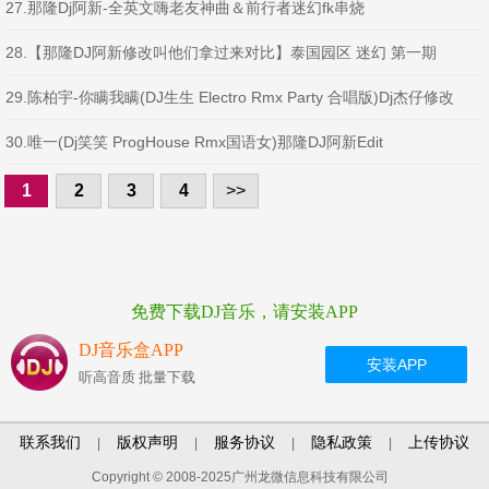
用车载串烧
27.那隆Dj阿新-全英文嗨老友神曲＆前行者迷幻fk串烧
28.【那隆DJ阿新修改叫他们拿过来对比】泰国园区 迷幻 第一期
(DjJason阿杰 FKHouse Rmx)
29.陈柏宇-你瞒我瞒(DJ生生 Electro Rmx Party 合唱版)Dj杰仔修改
30.唯一(Dj笑笑 ProgHouse Rmx国语女)那隆DJ阿新Edit
1
2
3
4
>>
免费下载DJ音乐，请安装APP
DJ音乐盒APP
安装APP
听高音质 批量下载
联系我们
版权声明
服务协议
隐私政策
上传协议
|
|
|
|
Copyright © 2008-2025广州龙微信息科技有限公司