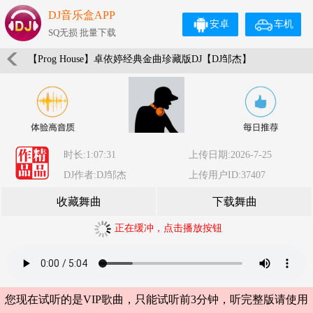
DJ音乐盒APP
安卓
车机
SQ无损 批量下载
【Prog House】卓依婷经典金曲珍藏版DJ【DJ邹杰】
时长:1:07:31
上传日期:2026-7-25
DJ作者:DJ邹杰
上传用户ID:37407
收藏舞曲
下载舞曲
正在缓冲，点击播放按钮
您现在试听的是VIP歌曲，只能试听前3分钟，听完整版请使用