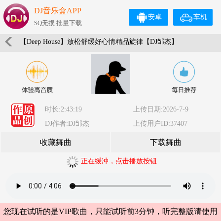
DJ音乐盒APP
安卓
车机
SQ无损 批量下载
【Deep House】放松舒缓好心情精品旋律【DJ邹杰】
时长:2:43:19
上传日期:2026-7-9
DJ作者:DJ邹杰
上传用户ID:37407
收藏舞曲
下载舞曲
正在缓冲，点击播放按钮
您现在试听的是VIP歌曲，只能试听前3分钟，听完整版请使用