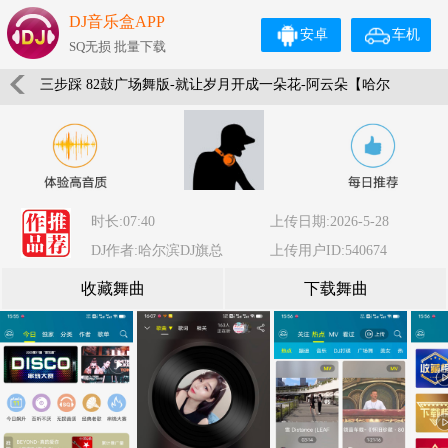
DJ音乐盒APP
安卓
车机
SQ无损 批量下载
三步踩 82鼓广场舞版-就让岁月开成一朵花-阿云朵【哈尔
滨DJ旗总音乐工作室独家制作】
时长:07:40
上传日期:2026-5-28
DJ作者:哈尔滨DJ旗总
上传用户ID:540674
收藏舞曲
下载舞曲