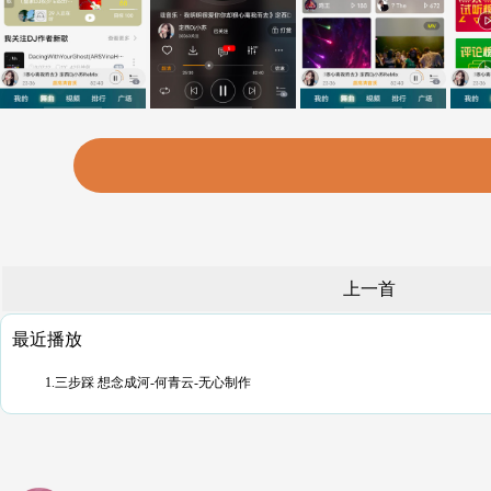
上一首
最近播放
1.三步踩 想念成河-何青云-无心制作