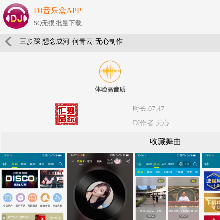
DJ音乐盒APP
SQ无损 批量下载
三步踩 想念成河-何青云-无心制作
时长:07:47
DJ作者:无心
收藏舞曲