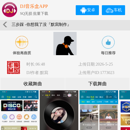
DJ音乐盒APP
安卓
车机
SQ无损 批量下载
三步踩 -你想我了没『默寫制作』
时长:06:48
上传日期:2026-5-25
DJ作者:默寫
上传用户ID:1773023
收藏舞曲
下载舞曲