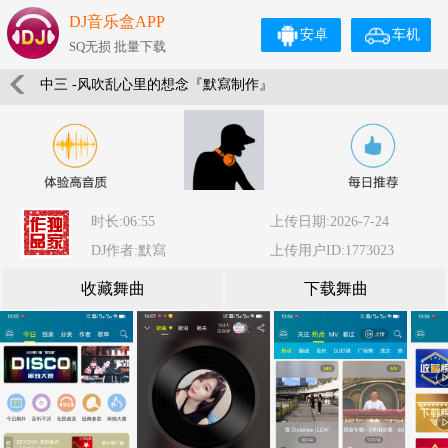
DJ音乐盒APP
安卓
车机
SQ无损 批量下载
中三 -风吹乱心里的想念『默寫制作』
时长:06:55
上传日期:2026-7-24
DJ作者:默寫
上传用户ID:1773023
收藏舞曲
下载舞曲