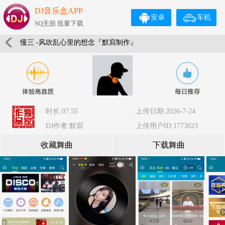
DJ音乐盒APP
安卓
车机
SQ无损 批量下载
慢三 -风吹乱心里的想念『默寫制作』
时长:07:55
上传日期:2026-7-24
DJ作者:默寫
上传用户ID:1773023
收藏舞曲
下载舞曲