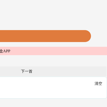
盒APP
下一首
清空