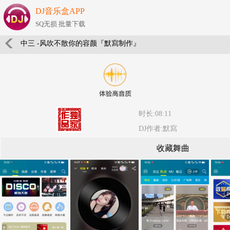
DJ音乐盒APP
SQ无损 批量下载
中三 -风吹不散你的容颜『默寫制作』
时长:08:11
DJ作者:默寫
收藏舞曲