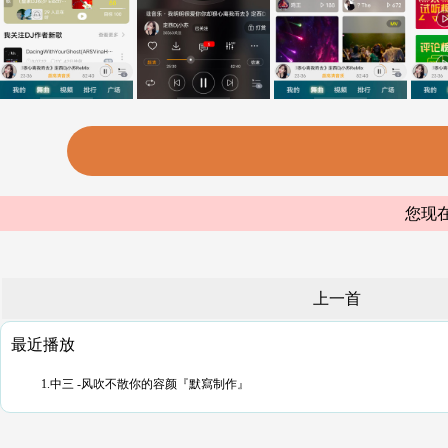
您现在
上一首
最近播放
1.中三 -风吹不散你的容颜『默寫制作』