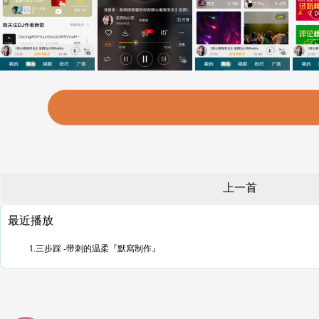
上一首
最近播放
1.三步踩 -带刺的温柔『默寫制作』