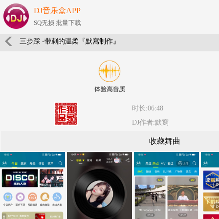
DJ音乐盒APP
SQ无损 批量下载
三步踩 -带刺的温柔『默寫制作』
时长:06:48
DJ作者:默寫
收藏舞曲