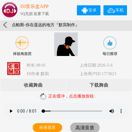
DJ音乐盒APP
安卓
车机
SQ无损 批量下载
点帕斯-你在遥远的地方『默寫制作』
时长:08:01
上传日期:2026-5-6
DJ作者:默寫
上传用户ID:1773023
收藏舞曲
下载舞曲
正在缓冲，点击播放按钮
标准音质
高清音质