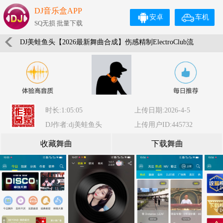
DJ音乐盒APP
安卓
车机
SQ无损 批量下载
DJ美蛙鱼头【2026最新舞曲合成】伤感精制ElectroClub流
行好听中文《时代作品》独家音乐串烧To.10
时长:1:05:05
上传日期:2026-4-5
DJ作者:dj美蛙鱼头
上传用户ID:445732
收藏舞曲
下载舞曲