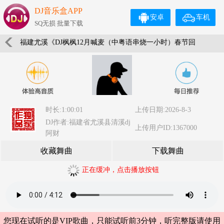
DJ音乐盒APP
安卓
车机
SQ无损 批量下载
福建尤溪《DJ枫枫12月喊麦（中粤语串烧一小时）春节回
家必备喊麦串烧》福建DJ阿财
时长:1:00:01
上传日期:2026-8-3
DJ作者:福建省尤溪县清溪dj
上传用户ID:1367000
阿财
收藏舞曲
下载舞曲
正在缓冲，点击播放按钮
您现在试听的是VIP歌曲，只能试听前3分钟，听完整版请使用