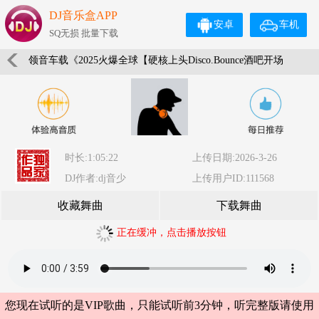
DJ音乐盒APP
安卓
车机
SQ无损 批量下载
领音车载《2025火爆全球【硬核上头Disco.Bounce酒吧开场
NO.6】劲爆电音》(Dj音少Mix)
时长:1:05:22
上传日期:2026-3-26
DJ作者:dj音少
上传用户ID:111568
收藏舞曲
下载舞曲
正在缓冲，点击播放按钮
您现在试听的是VIP歌曲，只能试听前3分钟，听完整版请使用