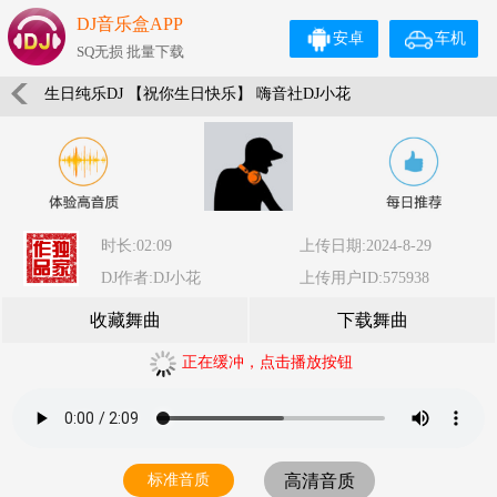
DJ音乐盒APP
安卓
车机
SQ无损 批量下载
生日纯乐DJ 【祝你生日快乐】 嗨音社DJ小花
时长:02:09
上传日期:2024-8-29
DJ作者:DJ小花
上传用户ID:575938
收藏舞曲
下载舞曲
正在缓冲，点击播放按钮
标准音质
高清音质