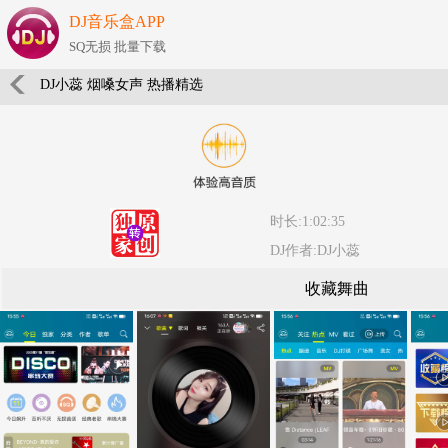
DJ音乐盒APP
SQ无损 批量下载
DJ小蕊 烟嗓女声 热播精选
时长:1:02:35
DJ作者:DJ小蕊
收藏舞曲