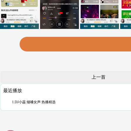
上一首
最近播放
1.DJ小蕊 烟嗓女声 热播精选