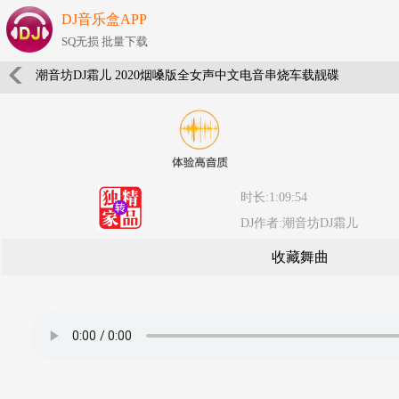
DJ音乐盒APP
SQ无损 批量下载
潮音坊DJ霜儿 2020烟嗓版全女声中文电音串烧车载靓碟
时长:1:09:54
DJ作者:潮音坊DJ霜儿
收藏舞曲