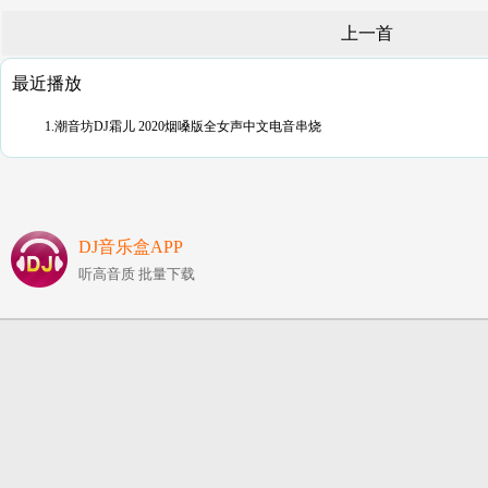
上一首
最近播放
1.潮音坊DJ霜儿 2020烟嗓版全女声中文电音串烧
DJ音乐盒APP
听高音质 批量下载