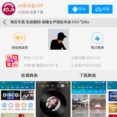
DJ音乐盒APP
安卓
车机
SQ无损 批量下载
嗨音车载 歌曲翻唱 烟嗓女声慢歌串烧 DJ小飞Mix
时长:1:12:15
上传日期:2021-5-9
DJ作者:嗨音社DJ小飞
上传用户ID:579185
收藏舞曲
下载舞曲