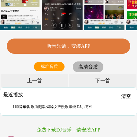
听音乐请，安装APP
标准音质
高清音质
上一首
下一首
最近播放
清空
1.嗨音车载 歌曲翻唱 烟嗓女声慢歌串烧 DJ小飞M
免费下载DJ音乐，请安装APP