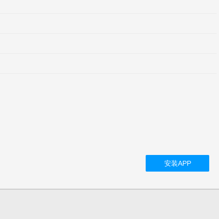
安装APP