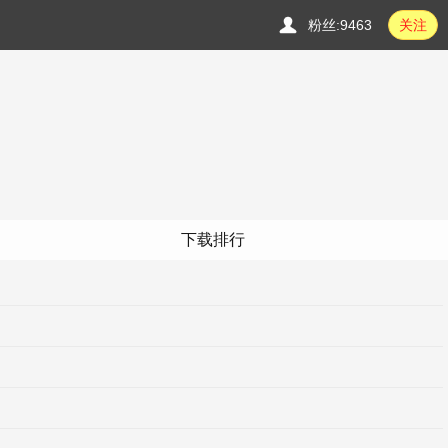
粉丝:9463
关注
下载排行