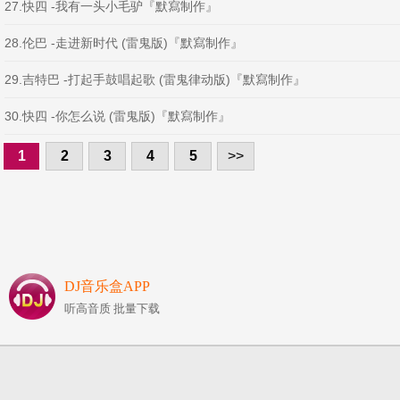
27.快四 -我有一头小毛驴『默寫制作』
28.伦巴 -走进新时代 (雷鬼版)『默寫制作』
29.吉特巴 -打起手鼓唱起歌 (雷鬼律动版)『默寫制作』
30.快四 -你怎么说 (雷鬼版)『默寫制作』
1
2
3
4
5
>>
DJ音乐盒APP
听高音质 批量下载