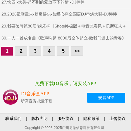
27.快四 -大美-得不到的爱放不下的情 -DJ棒棒
28.2026最嗨最火-劲爆摇头-曾经心痛全国语DJ串烧大碟-DJ棒棒
29.我要验牌第80届“娱乐杯《Shots终极版＋电音龙卷风＋贝斯狂人＋
灌满它》沈阳风格DJ串烧-DJ棒棒
30.一人一首成名曲《歌声响起·8090后全体起立·致我们逝去的青春》
娱乐网独家出品串烧 DJ棒棒
1
2
3
4
5
>>
免费下载DJ音乐，请安装APP
DJ音乐盒APP
安装APP
听高音质 批量下载
联系我们
版权声明
服务协议
隐私政策
上传协议
|
|
|
|
Copyright © 2008-2025广州龙微信息科技有限公司