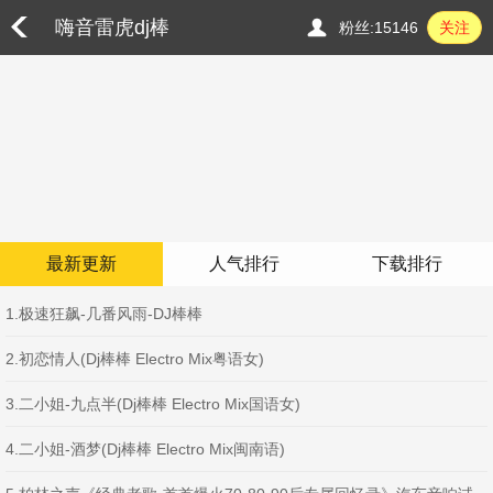
嗨音雷虎dj棒
粉丝:15146
关注
棒
最新更新
人气排行
下载排行
1.极速狂飙-几番风雨-DJ棒棒
2.初恋情人(Dj棒棒 Electro Mix粤语女)
3.二小姐-九点半(Dj棒棒 Electro Mix国语女)
4.二小姐-酒梦(Dj棒棒 Electro Mix闽南语)