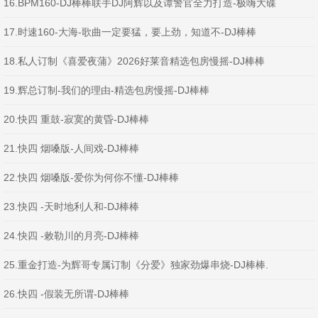
16.BPM160-DJ棒棒联手DJ阿辉以及谭警官全力打造-极嗨大碟
17.时速160-大海-歌曲一定要猛，要上劲，知道不-DJ棒棒
18.私人订制《喜爱夜蒲》2026好莱音精选包房慢摇-DJ棒棒
19.辉总订制-我们的理由-精选包房慢摇-DJ棒棒
20.快四 重鼓-寂寞的黄昏-DJ棒棒
21.快四 烟嗓版-人间戏-DJ棒棒
22.快四 烟嗓版-爱你为何你不懂-DJ棒棒
23.快四 -天时地利人和-DJ棒棒
24.快四 -敕勒川的月亮-DJ棒棒
25.重金打造-为辉哥专属订制《分爱》独家劲爆串烧-DJ棒棒.
26.快四 -假装无所谓-DJ棒棒