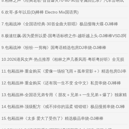
5.柏林之声《经典老歌·首首爆火70·80·90后专属回忆录》汽车音响试
音串烧-DJ棒棒
6.欢哥-多年以后(Dj棒棒 Electro Mix国语男)
7.包厢战神《全国语经典·30首金曲大联唱》极品慢嗨大碟-DJ棒棒
8.极速狂飙-因为爱所以爱-国粤语标榜之作-越听越上头-DJ棒棒VSDJ阿
辉
9.包厢战神《纷纷·一剪梅》国粤语精选包房DJ串烧-DJ棒棒
10.2026港风女声·热点推荐《柏林之声几番风雨·粤听粤好听》全无损
精选车载试音大碟-DJ棒棒
11.包厢战神·重金购买《爱像一场纷飞雨＋孤单背影＋》精选包房DJ串
烧-DJ棒棒
12.包厢战神·重金购买《还有我一生不变 全中文》私货串烧-DJ棒棒
13.包厢战神-全国语兄弟专用《 朋友＋兄弟＋一生兄弟＋爆了》独家精
品DJ串烧-DJ棒棒
14.包厢战神-顶级配方《戒不掉你的温柔 错错错》极品慢摇串烧-DJ棒
棒
15.包厢战神《太多 爱大了受伤了》精选极品串烧-DJ棒棒