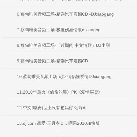
6.蔡甸唯美音频工场-精选汽车震撼CD -DJxiaogang
7.蔡甸唯美音频工场-极度伤感情歌djxiaogng
8.蔡甸唯美音频工场-「过期的,中文情歌」DJ小刚
9.蔡甸唯美音频工场-精选汽车震撼CD
10.蔡甸唯美音频工场-记忆情侣懂爱情DJxiaogang
11.2010年最火《偷偷的哭》PK《爱情买卖》
12.中文{喊麦}世上只有爸妈好 劲嗨dj
13.dj.com 愚爱-三月叁ＤＪ啊果2010加快版