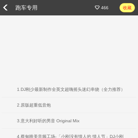
跑车专用
466
收藏
1.DJ刚少最新制作全英文超嗨摇头迷幻串烧（全力推荐）
2.原版超重低音炮
3.意大利好听的男音 Original Mix
4.蔡甸唯美音频工场-「小刚没有情人的 情人节」DJ小刚