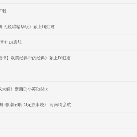
了我
制·无说唱精华版》颍上Dj虹君
嗨音社DJ彦航
J旋律】欧美经典中的经典》颍上DJ虹君
载大碟》定西Dj小苏ReMix
舞·够潮耐听DJ无损串烧》 河南Dj彦航