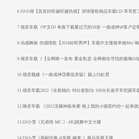
6.DJ小湖【首首好听越听越伤感】深情慢歌精品车载CD-哥哥惹
7.领音车载《中文DJ·单曲下载量过万的50首·一曲成神Ⅵ客户定
8.动感舞曲·伤感情歌【2018好听男声】车载中文慢摇串烧Mix 
9.领音车载《【全网唯一发布·重金私货·全网都在寻找的最嗨D
10.领音魏嫚《一曲成神③重低音版》颍上Dj虹君
11.领音车载2022《全新独白·对白老歌Dj·160分长途开车犯困车
12.嗨音车载 《2021洗脑神曲来袭·骑上我的小骆驼约你一起来跳
13.DJ小雪《兄弟情·MC·》-HQ跳舞中文大碟
14.DJ小雪《再献经典.dj车载·喊麦·》极品车载天碟