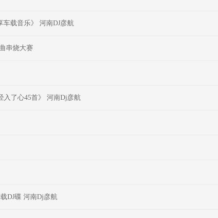
车载音乐》 河南DJ彦航
歌曲串烧大赛
入了心45首》 河南Dj彦航
载DJ碟 河南Dj彦航