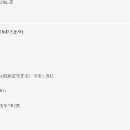
Dj虹君
娱乐杯无损SQ
损SQ经典语录开场》 河南Dj彦航
x)
衡阳DJ阿友