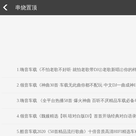
串烧置顶
1.嗨音车载《不怕老歌不好听·就怕老歌带DJ㊣老歌新唱㊣你的样
2.领音车载《神曲30首·车载无此曲你都不配玩·中文DJ一曲成神II
3.嗨音车载 《全平台热播58首·爆火神曲 百听不厌精品车载必备
4.领音车载《魏嫚精选【唞.喑对白版DJ】首首开场经典对白语录
5.酷音车载2020《50首精品流行歌曲》十倍音质高清HIFI精选车