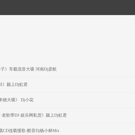
子》车载混音大碟 河南Dj彦航
I》颍上Dj虹君
串烧大碟》 Dj小花
·老歌带DJ·娱乐网私货》颍上Dj虹君
载CD连载慢歌-酷音Dj杨小林Mix