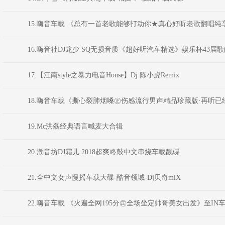
15.嗨音车载 《总有一首老歌能够打动你★真心好听老歌翻唱纯享
16.嗨音社DJ龙少 SQ无损音质《超好听汽车精选》娱乐杯43届
17.【江南style之暴力电音House】Dj 陈小虎Remix
18.嗨音车载《撕心裂肺烟嗓㊣伤感流行男声精品珍藏版·再听已经
19.Mc洪磊经典语言喊麦大合辑
20.潮音坊DJ霜儿 2018超爽咚鼓中文串烧车载靓碟
21.全中文女声慢摇车载大碟-酷音领域-Dj贝奇miX
22.嗨音车载 《火遍全网195分㊣全场坐定帅哥美女出发》至IN车