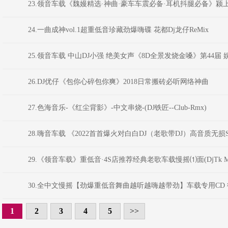
23.领音车载《魏嫚精选·神曲·豪车车震必备·耳机抖腿必备》颍上
24.一曲成神vol.1超重低音珍藏劲爆嗨碟 花都Dj龙仔ReMix
25.领音车载 中山DJ小强 绝美女声《8D全景发烧金嗓》第44届 
26.DJ优仔《包你心碎包你爽》2018日常搬砖必听网络神曲
27.色海音乐-《红尘背影》-中文串烧-(DJ铁匠--Club-Rmx)
28.嗨音车载 《2022首首爆火对白白DJ（老歌带DJ）高音质无
29.《领音车载》重低音·4S店推荐经典老歌车载慢摇⑴面(DjTk Mi
30.全中文慢摇【劲爆重低音舞曲越听越嗨越带劲】车载专用CD 
1
2
3
4
5
>>