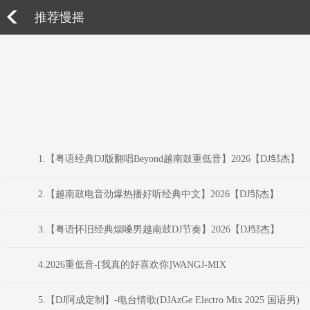
推荐慢摇
1.【粤语经典DJ版翻唱Beyond越南鼓重低音】2026【DJ邹杰】
2.【越南鼓电音劲爆热播好听经典中文】2026【DJ邹杰】
3.【粤语怀旧经典烟嗓男越南鼓DJ节奏】2026【DJ邹杰】
4.2026重低音-[我真的好喜欢你]WANGJ-MIX
5.【DJ阿成定制】-电台情歌(DJAzGe Electro Mix 2025 国语男)