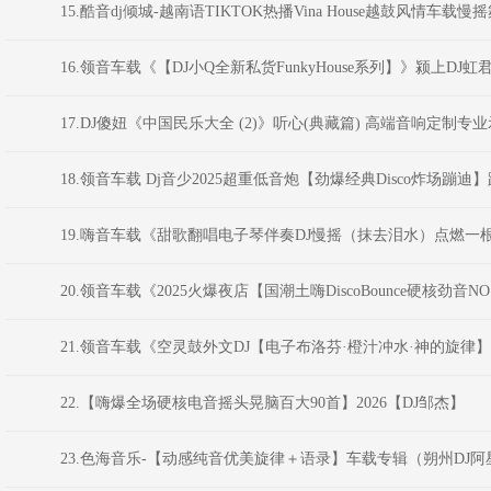
15.酷音dj倾城-越南语TIKTOK热播Vina House越鼓风情车载
16.领音车载《【DJ小Q全新私货FunkyHouse系列】》颍上DJ虹
17.DJ傻妞《中国民乐大全 (2)》听心(典藏篇) 高端音响定制专业示范
18.领音车载 Dj音少2025超重低音炮【劲爆经典Disco炸场蹦
19.嗨音车载《甜歌翻唱电子琴伴奏DJ慢摇（抹去泪水）点燃一根
20.领音车载《2025火爆夜店【国潮土嗨DiscoBounce硬核劲音NO
21.领音车载《空灵鼓外文DJ【电子布洛芬·橙汁冲水·神的旋律】
22.【嗨爆全场硬核电音摇头晃脑百大90首】2026【DJ邹杰】
23.色海音乐-【动感纯音优美旋律＋语录】车载专辑（朔州DJ阿星