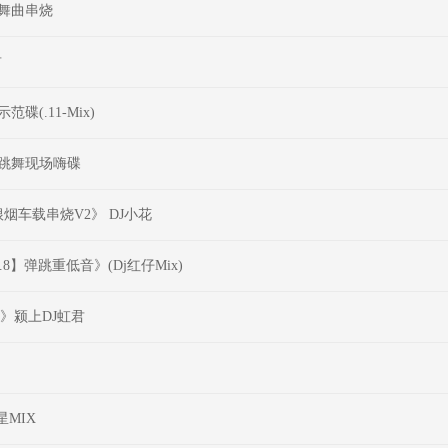
慢摇舞曲串烧
君
碟(.11-Mix)
迪】跳舞现场嗨碟
烟车载串烧V2》 DJ小花
.8】弹跳重低音》(Dj红仔Mix)
》颍上DJ虹君
MIX