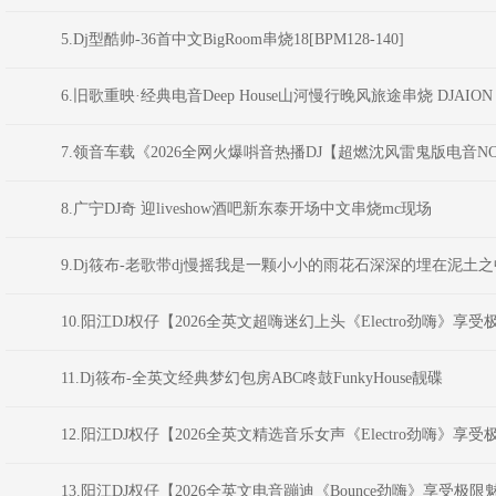
5.Dj型酷帅-36首中文BigRoom串烧18[BPM128-140]
6.旧歌重映·经典电音Deep House山河慢行晚风旅途串烧 DJAION
7.领音车载《2026全网火爆唞音热播DJ【超燃沈风雷鬼版电音NO
8.广宁DJ奇 迎liveshow酒吧新东泰开场中文串烧mc现场
9.Dj筱布-老歌带dj慢摇我是一颗小小的雨花石深深的埋在泥土之中Fu
10.阳江DJ权仔【2026全英文超嗨迷幻上头《Electro劲嗨》
11.Dj筱布-全英文经典梦幻包房ABC咚鼓FunkyHouse靓碟
12.阳江DJ权仔【2026全英文精选音乐女声《Electro劲嗨》
13.阳江DJ权仔【2026全英文电音蹦迪《Bounce劲嗨》享受极