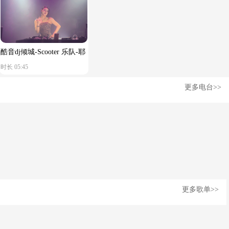
酷音dj倾城-Scooter 乐队-耶
时长 05:45
皮耶皮耶(DjHzai
更多电台>>
FunkyHouse Remix 2026 Q
鼓)
更多歌单>>