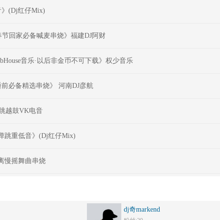
(Dj红仔Mix)
春节回家必备喊麦串烧》福建DJ阿财
bHouse音乐·以后非金币不可下载》权少音乐
前必备精选串烧》 河南DJ彦航
弹跳越鼓VK电音
弹跳重低音》(Dj红仔Mix)
点迷离慢摇舞曲串烧
dj奇markend