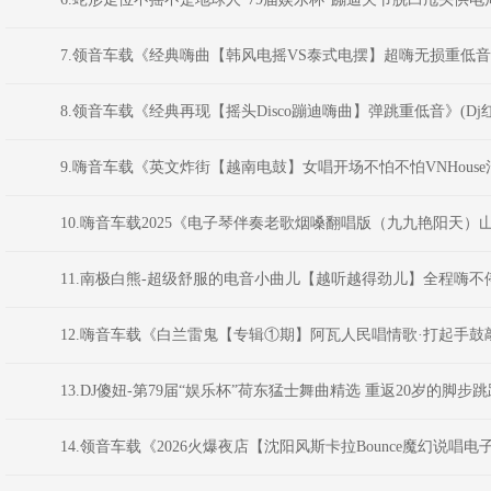
7.领音车载《经典嗨曲【韩风电摇VS泰式电摆】超嗨无损重低音炮》
8.领音车载《经典再现【摇头Disco蹦迪嗨曲】弹跳重低音》(Dj红
9.嗨音车载《英文炸街【越南电鼓】女唱开场不怕不怕VNHouse
10.嗨音车载2025《电子琴伴奏老歌烟嗓翻唱版（九九艳阳天）
11.南极白熊-超级舒服的电音小曲儿【越听越得劲儿】全程嗨不
12.嗨音车载《白兰雷鬼【专辑①期】阿瓦人民唱情歌·打起手鼓敲
13.DJ傻妞-第79届“娱乐杯”荷东猛士舞曲精选 重返20岁的脚步跳跃(20
14.领音车载《2026火爆夜店【沈阳风斯卡拉Bounce魔幻说唱电子