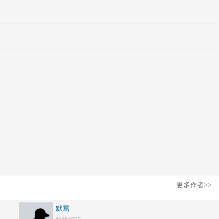
更多作者>>
默寫