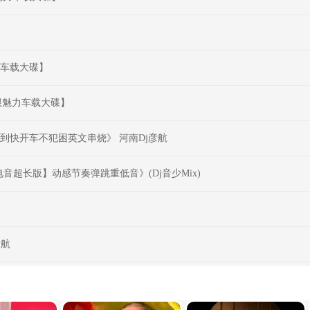
力车载大碟】
极限魅力车载大碟】
慢到快开车不犯困英文串烧》 河南Dj彦航
电音超长版】动感节奏弹跳重低音》(Dj音少Mix)
彦航