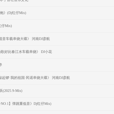
(Dj红仔Mix)
仔Mix)
混音车载串烧大碟》 河南DJ彦航
山歌好比春江水车载串烧》 DJ小花
停
起锣·我的祖国·民谣串烧大碟》 河南DJ彦航
25.9-Mix)
NO.1】弹跳重低音》Dj红仔Mix)