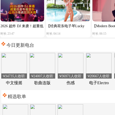
2026 超炸 DJ 来袭！超重低
【经典荷东电子琴Lucky
【Modern Boots
时长 23:47
时长 04:14
时长 06:15
音车载音乐，让你今晚疯狂
star】舒服节奏
Reason You S
到天亮！
今日更新电台
34735人收听
24007人收听
36971人收听
20667人收听
中文慢摇
歌曲连版
伤感
电子Electro
精选歌单