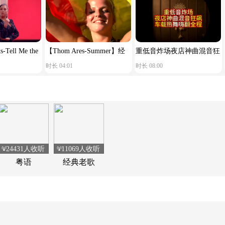
-Tell Me the
【Thom Ares-Summer】经
重低音炸场夜店神曲混音狂
时长 04:01
时长 08:00
aid Goodbye】
典荷东电音
飙车载热舞嗨翻全程
24431人收听
11069人收听
粤语
经典老歌