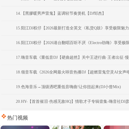
14.【黑膠暖男声雷鬼】蓝调轻节奏煲机【DJ邹杰】
15.阳江DJ权仔【2026最新打造全英文《私货Q鼓》享受极限魅
16.阳江DJ权仔【2026港台翻唱百听不厌《Electro劲嗨》享受
17.嗨音车载《重低音DJ【硬曲超然】关中王进行曲·王者出征·
18.领音车载《2026全网最火唞音热播DJ【超燃雷鬼空灵AI女声
19.色海音乐→顶级洒吧重低音嗨曲!让你扭起来(DJ小曾Mix)
20.HY-【首首催泪·伤感无敌HQ】情歌才子专辑壹集-嗨音社DJ
热门视频