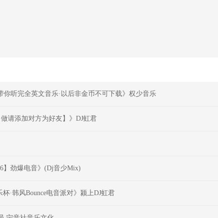
气带你听完全英文音乐·以后非金币不可下载》权少音乐
叫做请添加对方为好友】》DJ虹君
.6】劲爆电音》(Dj音少Mix)
·韩风Bounce电音派对》颍上DJ虹君
局-宁音社音乐文化