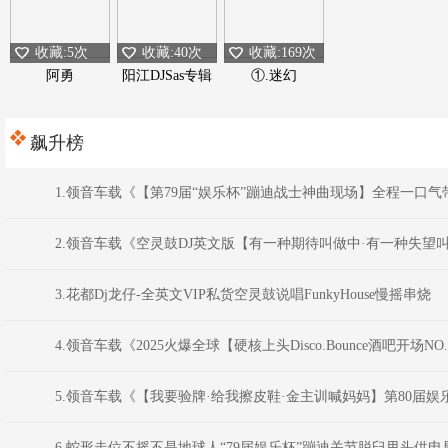
收藏:5次
收藏:40次
收藏:169次
阿勇
阳江DJSas专辑
①.迷幻
飙升榜
1.领音车载《【第79届“娱乐杯”蹦迪战士神曲现场】全程一口
2.领音车载《空灵鼓DJ英文版【有一种期待叫做中·有一种失望
3.花都Dj龙仔-全英文VIP私货空灵鼓说唱FunkyHouse慢摇串烧
4.领音车载《2025火爆全球【硬核上头Disco.Bounce酒吧开场NO
5.领音车载《【我要验牌·给我擦皮鞋·金主训喊妈妈】第80届娱乐杯
6.蛇形走位不摇不是地球人“79届娱乐杯”蹦迪关节脱臼甩头供电