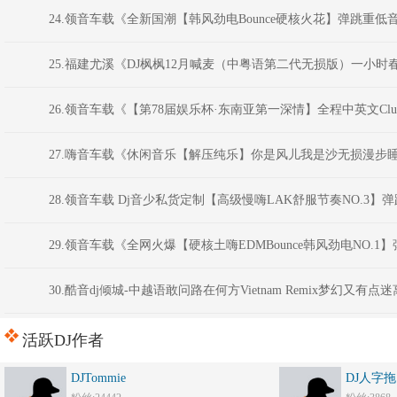
24.领音车载《全新国潮【韩风劲电Bounce硬核火花】弹跳重低音》
25.福建尤溪《DJ枫枫12月喊麦（中粤语第二代无损版）一小时
26.领音车载《【第78届娱乐杯·东南亚第一深情】全程中英文Clu
27.嗨音车载《休闲音乐【解压纯乐】你是风儿我是沙无损漫步睡
28.领音车载 Dj音少私货定制【高级慢嗨LAK舒服节奏NO.3】
29.领音车载《全网火爆【硬核土嗨EDMBounce韩风劲电NO.1】
30.酷音dj倾城-中越语敢问路在何方Vietnam Remix梦幻又有
活跃DJ作者
DJTommie
DJ人字拖