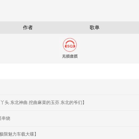
作者
歌单
丫头.东北神曲.挖曲麻菜的玉芬.东北的爷们】
慢摇串烧
享受极限魅力车载大碟】