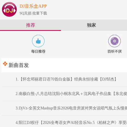
DJ音乐盒APP
SQ无损 批量下载
推荐
独家
新曲首发
1.【怀念邓丽君日语70首白金版】经典永恒珍藏【DJ邹杰】
2.南极白熊-八月总结沈阳小桐东北风＋沈风电子作品集【东北俊
3.DjVz-全英文Mashup音乐2026电音房派对男女说唱气氛上头
4.阳江DJ权仔【2026全粤语女声AI轻音乐No.5《柏林之声》