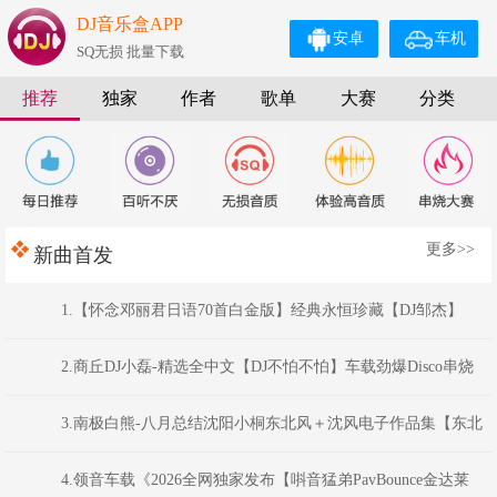
DJ音乐盒APP
安卓
车机
SQ无损 批量下载
推荐
独家
作者
歌单
大赛
分类
更多>>
新曲首发
1.【怀念邓丽君日语70首白金版】经典永恒珍藏【DJ邹杰】
2.商丘DJ小磊-精选全中文【DJ不怕不怕】车载劲爆Disco串烧
Mix
3.南极白熊-八月总结沈阳小桐东北风＋沈风电子作品集【东北
俊丫头.东北神曲.挖曲麻菜的玉芬.东北的爷们】
4.领音车载《2026全网独家发布【唞音猛弟PavBounce金达莱