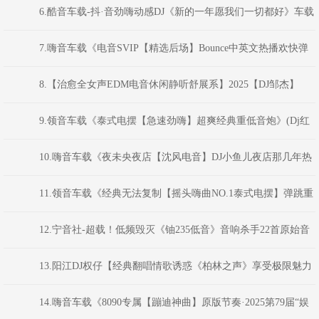
版】车载珍藏版
6.酷音车载-抖·音劲嗨动感DJ《新的一年愿我们一切都好》车载
靓碟-Dj小峰
7.嗨音车载《电音SVIP【精选后场】Bounce中英文热播欢快弹
弹弹MS CLUB思路串烧》 河南Dj彦航
8.【治愈全女声EDM电音休闲静听舒展系】2025【DJ邹杰】
9.领音车载《泰式电摆【急速劲嗨】超爽经典重低音炮》(Dj红
仔Mix)
10.嗨音车载《夜未央夜店【沈风电音】DJ小鱼儿夜店那几年热
打英文车载电音串烧》 河南Dj彦航
11.领音车载《经典无法复制【摇头嗨曲NO.1泰式电摆】弹跳重
低音》(Dj红仔Mix)
12.宁音社-超载！低频毁灭《铀235低音》音响杀手22首原始音
频等离子低音炮-DJ余意
13.阳江DJ权仔【经典翻唱情歌诱惑《柏林之声》享受极限魅力
车载DJ大碟】
14.嗨音车载《8090专属【蹦迪神曲】原版节奏·2025第79届“娱