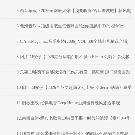
花】最新反排TechHouse电音嗨曲》(Dj音少Mix)
5.领音车载《2026全网最火爆【我要验牌·给我擦皮鞋】韩风电
音派对Bounce弹跳重低音》(Dj红仔Mix)
6.色海音乐→顶级洒吧重低音嗨曲!让你扭起来(DJ小曾Mix)
7.C.Y.S.Megamix.音乐串烧(2006).VOL.38(全球电音精选合辑)
8.阳江DJ权仔【2026港台翻唱百听不厌《Electro劲嗨》享受极
限魅力车载大碟】
9.只要DJ够嗨车速够快没有悲伤只有爱一路狂嗨DJ打碟套曲劲
爆车载CD1749(横州DJ98Mix)
10.阳江DJ权仔【2026全英文超嗨迷幻上头《Electro劲嗨》享受
极限魅力车载大碟】
11.旧歌重映·经典电音Deep House山河慢行晚风旅途串烧
DJAION
12.南极白熊-经典老歌带DJ独属于那个时代的浪漫【童年.中华
民谣.曼莉.九妹.天涯.少年壮志不言愁】
13.Dj筱布-老歌带dj慢摇我是一颗小小的雨花石深深的埋在泥土