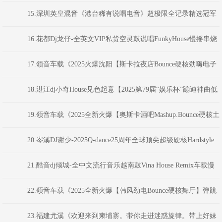
乐杯”蹦迪神曲串烧大赛》河南Dj彦航
15.深圳英皇混音《港台稀有说唱电音》超极限全记录精选冠军
舞曲 DjKatie
16.花都Dj龙仔-全英文VIP私货空灵鼓说唱FunkyHouse慢摇串烧
17.领音车载《2025火爆沈阳【斯卡拉夜店Bounce硬核劲嗨电子
NO.1】弹跳重低音》(Dj音少Mix)
18.湛江dj小奇House见色起意【2025第79届“娱乐杯”蹦迪神曲低
音炮制说唱串烧大赛】
19.领音车载《2025全新火爆【奥斯卡酒吧Mashup.Bounce硬核土
嗨NO.4】劲爆电音》(Dj音少Mix)
20.岑溪DJ谢少-2025Q-dance25周年全球顶尖超级硬核Hardstyle
系列Хакеры混音
21.酷音dj倾城-全中文流行音乐越南鼓Vina House Remix车载慢
摇舞曲串烧
22.领音车载《2025全新火爆【韩风劲电Bounce硬核舞厅】弹跳
重低音》(Dj音少Mix)
23.福建尤溪《欢迎来到柬埔寨。带你走进迷惑旋律。带上好妹