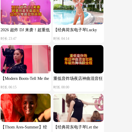
2026 超炸 DJ 来袭！超重低
【经典荷东电子琴Lucky
时长 23:47
时长 04:14
音车载音乐，让你今晚疯狂
star】舒服节奏
到天亮！
【Modern Boots-Tell Me the
重低音炸场夜店神曲混音狂
时长 06:15
时长 08:00
Reason You Said Goodbye】
飙车载热舞嗨翻全程
【Thom Ares-Summer】经
【经典荷东电子琴Let the