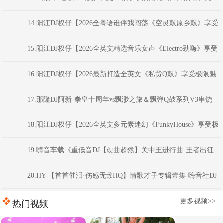
之中FunkyHouse串烧
14.阳江DJ权仔【2026全粤语谁伴我闯荡《空灵鼓原乡鼓》享受
极限魅力车载大碟】
15.阳江DJ权仔【2026全英文精选音乐女声《Electro劲嗨》享受
极限魅力车载大碟】
16.阳江DJ权仔【2026最新打造全英文《私货Q鼓》享受极限魅
力车载大碟】
17.那隆DJ阿新-拳皇十周年vs飘渺之旅＆飘弹Q鼓系列V3串烧
18.阳江DJ权仔【2026全英文多元素迷幻《FunkyHouse》享受极
限魅力车载大碟】
19.嗨音车载《重低音DJ【硬曲超然】关中王进行曲·王者出征·
慢到快开车不犯困英文串烧》 河南Dj彦航
20.HY-【首首催泪·伤感无敌HQ】情歌才子专辑壹集-嗨音社DJ
彦航
更多视频>>
热门视频