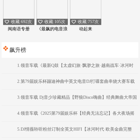
收藏:692次
收藏:105次
收藏:757次
闽南语专册
《最飙的电音浪
动起来
潮》
飙升榜
1.领音车载《最新Q鼓【太虚幻旅·飘渺之旅·越南战车·冰河时
代】Dj浩仔Dj超仔DJ阿圣Dj阿衍》颍上DJ虹君
2.第79届娱乐杯蹦迪神曲中英文电音DJ打碟套曲串烧大赛车载
CD1386(横州DJ98Mix)
3.领音车载 Dj音少珍藏精品【野狼Disco嗨曲】经典舞曲大帝国
系列
4.领音车载《2025第79届娱乐杯【经典无法忘记】各大夜场摇
头蹦迪嗨曲》(Dj音少Mix)
5.DJ情薇聆听粉丝订制全英文HIFI【冰河时代·欧美金曲完整