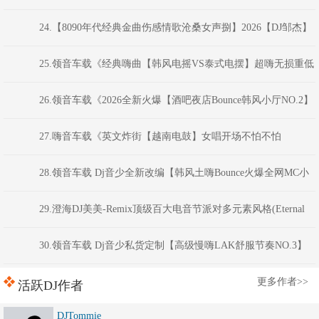
子100分钟夜店汽车音乐串烧》福建DJ阿财
24.【8090年代经典金曲伤感情歌沧桑女声捌】2026【DJ邹杰】
25.领音车载《经典嗨曲【韩风电摇VS泰式电摆】超嗨无损重低
音炮》(Dj红仔Mix)
26.领音车载《2026全新火爆【酒吧夜店Bounce韩风小厅NO.2】
硬核劲电弹跳电音(Dj音少Mix)
27.嗨音车载《英文炸街【越南电鼓】女唱开场不怕不怕
VNHouse混音车载串烧大碟》 河南DJ彦航
28.领音车载 Dj音少全新改编【韩风土嗨Bounce火爆全网MC小
洲经典语录】现场喊麦跳舞大碟
29.澄海DJ美美-Remix顶级百大电音节派对多元素风格(Eternal
Night)商业蹦迪连版串烧
30.领音车载 Dj音少私货定制【高级慢嗨LAK舒服节奏NO.3】
弹跳越鼓VK电音
更多作者>>
活跃DJ作者
DJTommie