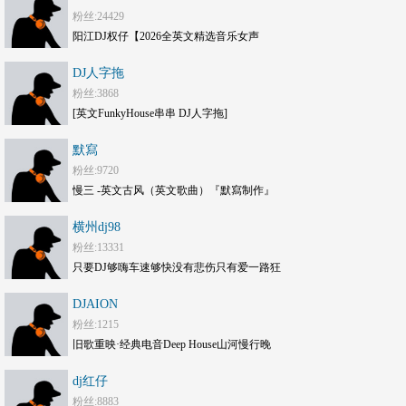
粉丝:24429
阳江DJ权仔【2026全英文精选音乐女声
《Electro劲嗨》享受极限魅力车载大碟】
DJ人字拖
粉丝:3868
[英文FunkyHouse串串 DJ人字拖]
默寫
粉丝:9720
慢三 -英文古风（英文歌曲）『默寫制作』
横州dj98
粉丝:13331
只要DJ够嗨车速够快没有悲伤只有爱一路狂
嗨DJ打碟套曲劲爆车载CD1749(横州
DJAION
DJ98Mix)
粉丝:1215
旧歌重映·经典电音Deep House山河慢行晚
风旅途串烧 DJAION
dj红仔
粉丝:8883