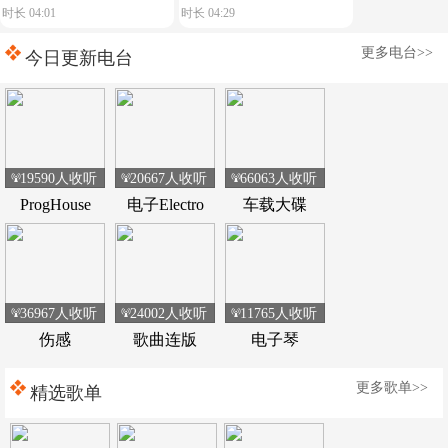
时长 04:01
时长 04:29
典荷东电音
music play】舒服节奏
更多电台>>
今日更新电台
19590人收听
20667人收听
66063人收听
ProgHouse
电子Electro
车载大碟
36967人收听
24002人收听
11765人收听
伤感
歌曲连版
电子琴
更多歌单>>
精选歌单