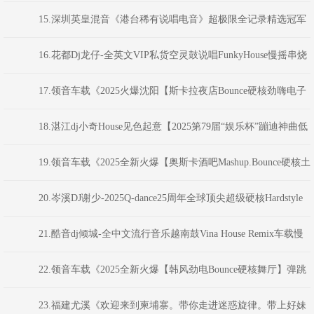
乐杯”蹦迪神曲串烧大赛》河南Dj彦航
15.深圳英皇混音《港台稀有说唱电音》超极限全记录精选冠军
舞曲 DjKatie
16.花都Dj龙仔-全英文VIP私货空灵鼓说唱FunkyHouse慢摇串烧
17.领音车载《2025火爆沈阳【斯卡拉夜店Bounce硬核劲嗨电子
NO.1】弹跳重低音》(Dj音少Mix)
18.湛江dj小奇House见色起意【2025第79届“娱乐杯”蹦迪神曲低
音炮制说唱串烧大赛】
19.领音车载《2025全新火爆【奥斯卡酒吧Mashup.Bounce硬核土
嗨NO.4】劲爆电音》(Dj音少Mix)
20.岑溪DJ谢少-2025Q-dance25周年全球顶尖超级硬核Hardstyle
系列Хакеры混音
21.酷音dj倾城-全中文流行音乐越南鼓Vina House Remix车载慢
摇舞曲串烧
22.领音车载《2025全新火爆【韩风劲电Bounce硬核舞厅】弹跳
重低音》(Dj音少Mix)
23.福建尤溪《欢迎来到柬埔寨。带你走进迷惑旋律。带上好妹