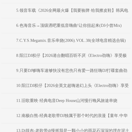
花】最新反排TechHouse电音嗨曲》(Dj音少Mix)
5.领音车载《2026全网最火爆【我要验牌·给我擦皮鞋】韩风电
音派对Bounce弹跳重低音》(Dj红仔Mix)
6.色海音乐→顶级洒吧重低音嗨曲!让你扭起来(DJ小曾Mix)
7.C.Y.S.Megamix.音乐串烧(2006).VOL.38(全球电音精选合辑)
8.阳江DJ权仔【2026港台翻唱百听不厌《Electro劲嗨》享受极
限魅力车载大碟】
9.只要DJ够嗨车速够快没有悲伤只有爱一路狂嗨DJ打碟套曲劲
爆车载CD1749(横州DJ98Mix)
10.阳江DJ权仔【2026全英文超嗨迷幻上头《Electro劲嗨》享受
极限魅力车载大碟】
11.旧歌重映·经典电音Deep House山河慢行晚风旅途串烧
DJAION
12.南极白熊-经典老歌带DJ独属于那个时代的浪漫【童年.中华
民谣.曼莉.九妹.天涯.少年壮志不言愁】
13.Dj筱布-老歌带dj慢摇我是一颗小小的雨花石深深的埋在泥土