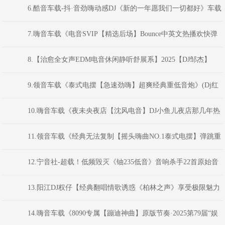
版】车载珍藏版
6.酷音车载-抖·音劲嗨动感DJ《新的一年愿我们一切都好》车载
靓碟-Dj小峰
7.嗨音车载《电音SVIP【精选后场】Bounce中英文热播欢快弹
弹弹MS CLUB思路串烧》 河南Dj彦航
8.【治愈全女声EDM电音休闲静听舒展系】2025【DJ邹杰】
9.领音车载《泰式电摆【急速劲嗨】超爽经典重低音炮》(Dj红
仔Mix)
10.嗨音车载《夜未央夜店【沈风电音】DJ小鱼儿夜店那几年热
打英文车载电音串烧》 河南Dj彦航
11.领音车载《经典无法复制【摇头嗨曲NO.1泰式电摆】弹跳重
低音》(Dj红仔Mix)
12.宁音社-超载！低频毁灭《铀235低音》音响杀手22首原始音
频等离子低音炮-DJ余意
13.阳江DJ权仔【经典翻唱情歌诱惑《柏林之声》享受极限魅力
车载DJ大碟】
14.嗨音车载《8090专属【蹦迪神曲】原版节奏·2025第79届“娱