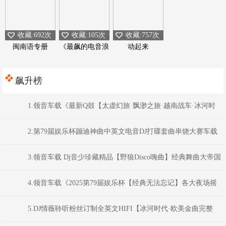
收藏:692次
收藏:105次
收藏:757次
闽南语专册
《最飙的电音浪
动起来
潮》
飙升榜
1.领音车载《最新Q鼓【太虚幻旅·飘渺之旅·越南战车·冰河时
代】Dj浩仔Dj超仔DJ阿圣Dj阿衍》颍上DJ虹君
2.第79届娱乐杯蹦迪神曲中英文电音DJ打碟套曲串烧大赛车载
CD1386(横州DJ98Mix)
3.领音车载 Dj音少珍藏精品【野狼Disco嗨曲】经典舞曲大帝国
系列
4.领音车载《2025第79届娱乐杯【经典无法忘记】各大夜场摇
头蹦迪嗨曲》(Dj音少Mix)
5.DJ情薇聆听粉丝订制全英文HIFI【冰河时代·欧美金曲完整