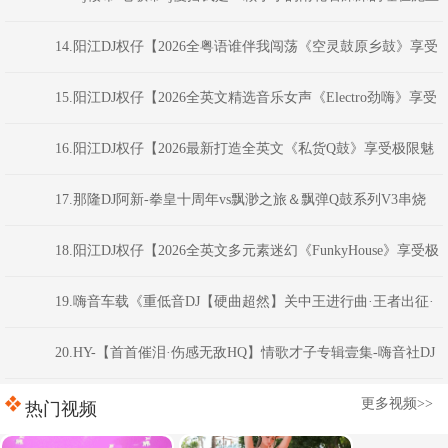
之中FunkyHouse串烧
14.阳江DJ权仔【2026全粤语谁伴我闯荡《空灵鼓原乡鼓》享受
极限魅力车载大碟】
15.阳江DJ权仔【2026全英文精选音乐女声《Electro劲嗨》享受
极限魅力车载大碟】
16.阳江DJ权仔【2026最新打造全英文《私货Q鼓》享受极限魅
力车载大碟】
17.那隆DJ阿新-拳皇十周年vs飘渺之旅＆飘弹Q鼓系列V3串烧
18.阳江DJ权仔【2026全英文多元素迷幻《FunkyHouse》享受极
限魅力车载大碟】
19.嗨音车载《重低音DJ【硬曲超然】关中王进行曲·王者出征·
慢到快开车不犯困英文串烧》 河南Dj彦航
20.HY-【首首催泪·伤感无敌HQ】情歌才子专辑壹集-嗨音社DJ
彦航
更多视频>>
热门视频