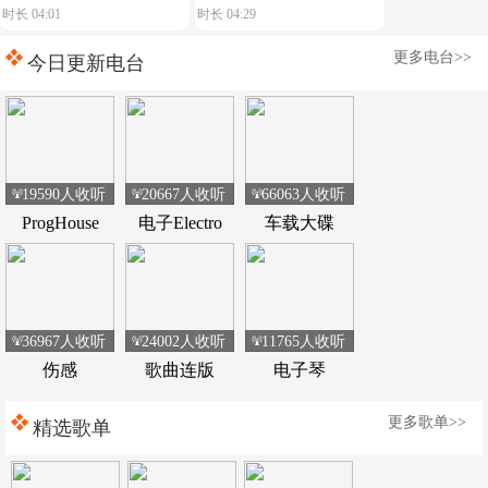
时长 04:01
时长 04:29
典荷东电音
music play】舒服节奏
更多电台>>
今日更新电台
19590人收听
20667人收听
66063人收听
ProgHouse
电子Electro
车载大碟
36967人收听
24002人收听
11765人收听
伤感
歌曲连版
电子琴
更多歌单>>
精选歌单