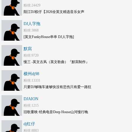
粉丝:24429
阳江DJ权仔【2026全英文精选音乐女声
《Electro劲嗨》享受极限魅力车载大碟】
DJ人字拖
粉丝:3868
[英文FunkyHouse串串 DJ人字拖]
默寫
粉丝:9720
慢三 -英文古风（英文歌曲）『默寫制作』
横州dj98
粉丝:13331
只要DJ够嗨车速够快没有悲伤只有爱一路狂
嗨DJ打碟套曲劲爆车载CD1749(横州
DJAION
DJ98Mix)
粉丝:1215
旧歌重映·经典电音Deep House山河慢行晚
风旅途串烧 DJAION
dj红仔
粉丝:8883