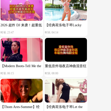
2026 超炸 DJ 来袭！超重低
【经典荷东电子琴Lucky
时长 23:47
时长 04:14
音车载音乐，让你今晚疯狂
star】舒服节奏
到天亮！
【Modern Boots-Tell Me the
重低音炸场夜店神曲混音狂
时长 06:15
时长 08:00
Reason You Said Goodbye】
飙车载热舞嗨翻全程
【Thom Ares-Summer】经
【经典荷东电子琴Let the