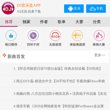
DJ音乐盒APP
安卓
车机
SQ无损 批量下载
推荐
独家
作者
歌单
大赛
分类
更多>>
新曲首发
1.【怀念邓丽君日语70首白金版】经典永恒珍藏【DJ邹杰】
2.商丘DJ小磊-精选全中文【DJ不怕不怕】车载劲爆Disco串烧
Mix
3.南极白熊-八月总结沈阳小桐东北风＋沈风电子作品集【东北
俊丫头.东北神曲.挖曲麻菜的玉芬.东北的爷们】
4.领音车载《2026全网独家发布【唞音猛弟PavBounce金达莱