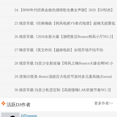
子100分钟夜店汽车音乐串烧》福建DJ阿财
24.【8090年代经典金曲伤感情歌沧桑女声捌】2026【DJ邹杰】
25.领音车载《经典嗨曲【韩风电摇VS泰式电摆】超嗨无损重低
音炮》(Dj红仔Mix)
26.领音车载《2026全新火爆【酒吧夜店Bounce韩风小厅NO.2】
硬核劲电弹跳电音(Dj音少Mix)
27.嗨音车载《英文炸街【越南电鼓】女唱开场不怕不怕
VNHouse混音车载串烧大碟》 河南DJ彦航
28.领音车载 Dj音少全新改编【韩风土嗨Bounce火爆全网MC小
洲经典语录】现场喊麦跳舞大碟
29.澄海DJ美美-Remix顶级百大电音节派对多元素风格(Eternal
Night)商业蹦迪连版串烧
30.领音车载 Dj音少私货定制【高级慢嗨LAK舒服节奏NO.3】
弹跳越鼓VK电音
更多作者>>
活跃DJ作者
DJTommie