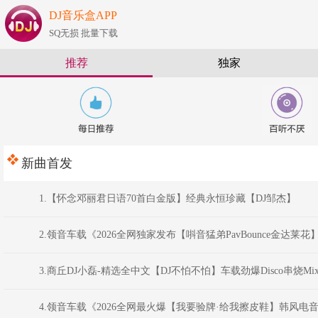
DJ音乐盒APP
SQ无损 批量下载
推荐
独家
新曲首发
1.【怀念邓丽君日语70首白金版】经典永恒珍藏【DJ邹杰】
2.领音车载《2026全网独家发布【唞音猛弟PavBounce金达莱花】最
3.商丘DJ小磊-精选全中文【DJ不怕不怕】车载劲爆Disco串烧Mi
4.领音车载《2026全网最火爆【我要验牌·给我擦皮鞋】韩风电音派对