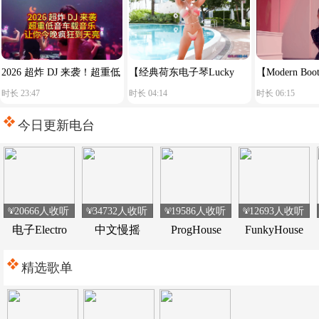
2026 超炸 DJ 来袭！超重低
【经典荷东电子琴Lucky
【Modern Boots
时长 23:47
时长 04:14
时长 06:15
音车载音乐，让你今晚疯狂
star】舒服节奏
Reason You S
到天亮！
今日更新电台
20666人收听
34732人收听
19586人收听
12693人收听
电子Electro
中文慢摇
ProgHouse
FunkyHouse
精选歌单