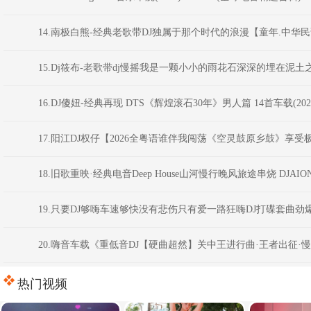
14.南极白熊-经典老歌带DJ独属于那个时代的浪漫【童年.中华民
15.Dj筱布-老歌带dj慢摇我是一颗小小的雨花石深深的埋在泥土之中F
16.DJ傻妞-经典再现 DTS《辉煌滚石30年》男人篇 14首车载(2026.
17.阳江DJ权仔【2026全粤语谁伴我闯荡《空灵鼓原乡鼓》享
18.旧歌重映·经典电音Deep House山河慢行晚风旅途串烧 DJAIO
19.只要DJ够嗨车速够快没有悲伤只有爱一路狂嗨DJ打碟套曲劲爆车载C
20.嗨音车载《重低音DJ【硬曲超然】关中王进行曲·王者出征·
热门视频