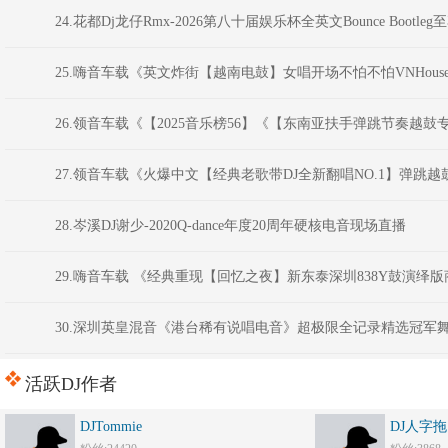
24.花都Dj龙仔Rmx-2026第八十届娱乐杯全英文Bounce Bootl
25.嗨音车载《英文炸街【越南电鼓】女唱开场不怕不怕VNHous
26.领音车载《【2025音乐榜56】《【东南亚扶手弹跳节奏越鼓专
27.领音车载《火爆中文【经典老歌带DJ全新翻唱NO.1】弹跳越鼓电
28.岑溪DJ谢少-2020Q-dance年度20周年硬核电音现场直播
29.嗨音车载 《经典重现【回忆之夜】新东泰深圳838Y鼓演绎
30.深圳英皇混音《港台稀有说唱电音》超极限全记录精选冠军舞曲 D
活跃DJ作者
DJTommie
DJ人字拖