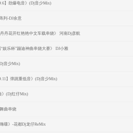
O.6】劲爆电音》(Dj音少Mix)
列-DJ余意
山丹丹花开红艳艳中文车载串烧》 河南Dj彦航
届“娱乐杯”蹦迪神曲串烧大赛》 DJ小雅
j音少Mix)
O.11】弹跳重低音》(Dj音少Mix)
(Dj红仔Mix)
慢摇舞曲串烧
碟》-花都Dj龙仔ReMix