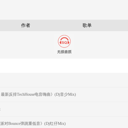
作者
歌单
新反排TechHouse电音嗨曲》(Dj音少Mix)
x
Bounce弹跳重低音》(Dj红仔Mix)