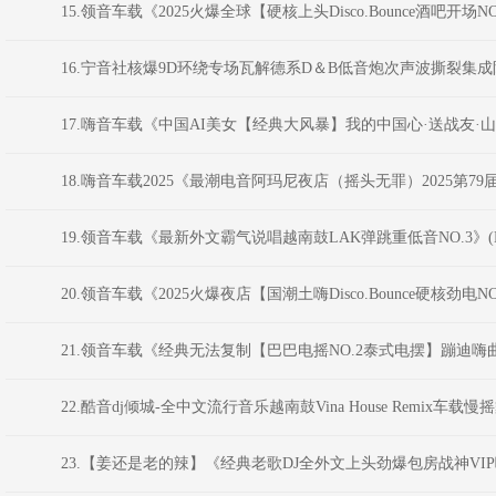
15.领音车载《2025火爆全球【硬核上头Disco.Bounce酒吧开场N
16.宁音社核爆9D环绕专场瓦解德系D＆B低音炮次声波撕裂集成阵
17.嗨音车载《中国AI美女【经典大风暴】我的中国心·送战友·
18.嗨音车载2025《最潮电音阿玛尼夜店（摇头无罪）2025第79
19.领音车载《最新外文霸气说唱越南鼓LAK弹跳重低音NO.3》(D
20.领音车载《2025火爆夜店【国潮土嗨Disco.Bounce硬核劲电N
21.领音车载《经典无法复制【巴巴电摇NO.2泰式电摆】蹦迪嗨曲》
22.酷音dj倾城-全中文流行音乐越南鼓Vina House Remix车载
23.【姜还是老的辣】《经典老歌DJ全外文上头劲爆包房战神VIP嗨