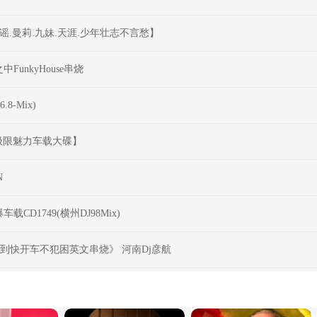
谣.曼莉.九妹.天涯.少年壮志不言愁】
unkyHouse串烧
8-Mix)
受极限魅力车载大碟】
N
D1749(横州DJ98Mix)
慢到快开车不犯困英文串烧》 河南Dj彦航