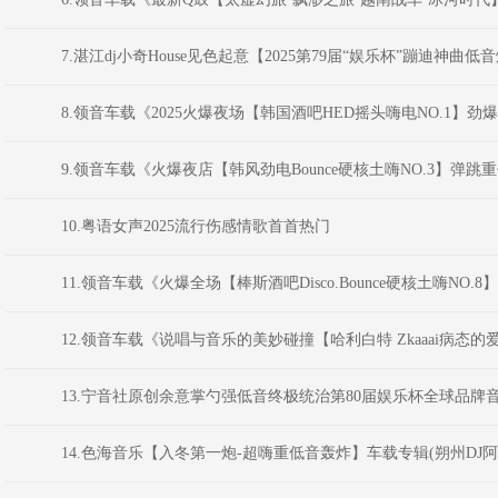
7.湛江dj小奇House见色起意【2025第79届“娱乐杯”蹦迪神
8.领音车载《2025火爆夜场【韩国酒吧HED摇头嗨电NO.1】劲爆重
9.领音车载《火爆夜店【韩风劲电Bounce硬核土嗨NO.3】弹跳重低
10.粤语女声2025流行伤感情歌首首热门
11.领音车载《火爆全场【棒斯酒吧Disco.Bounce硬核土嗨NO.8
12.领音车载《说唱与音乐的美妙碰撞【哈利白特 Zkaaai病态
13.宁音社原创余意掌勺强低音终极统治第80届娱乐杯全球品牌音
14.色海音乐【入冬第一炮-超嗨重低音轰炸】车载专辑(朔州DJ阿星