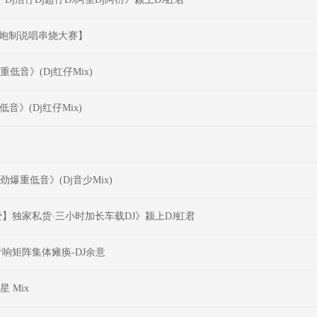
曲低音炮制说唱串烧大赛】
低音》(Dj红仔Mix)
音》(Dj红仔Mix)
】劲爆重低音》(Dj音少Mix)
的爱】独家私货·三小时加长车载DJ》颍上DJ虹君
响矩阵集体瘫痪-DJ余意
 Mix