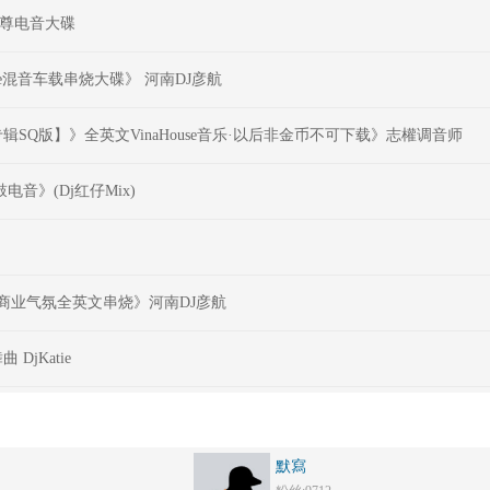
eg至尊电音大碟
e混音车载串烧大碟》 河南DJ彦航
辑SQ版】》全英文VinaHouse音乐·以后非金币不可下载》志權调音师
音》(Dj红仔Mix)
版商业气氛全英文串烧》河南DJ彦航
jKatie
默寫