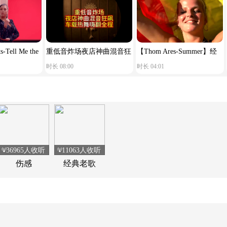
-Tell Me the
重低音炸场夜店神曲混音狂
【Thom Ares-Summer】经
时长 08:00
时长 04:01
aid Goodbye】
飙车载热舞嗨翻全程
典荷东电音
36965人收听
11063人收听
伤感
经典老歌