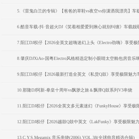
5.《雷鬼白兰的专辑》【爸爸的草鞋vs夜空vs你潇洒我漂亮】车载
6.酷音车载-抖·音超火DJ《笑着相爱爱到揪心就别纠缠》车载靓碟
7.阳江DJ权仔【2026全英文超嗨迷幻上头《Electro劲嗨》享
8.肇庆DJXiAo-国粤Electro风格精选定制小眼睛太空舱包房音乐
9.阳江DJ权仔【2026最新打造全英文《私货Q鼓》享受极限魅
10.那隆DJ阿新-拳皇十周年vs飘渺之旅＆飘弹Q鼓系列V3串烧
11.阳江DJ权仔【2026全英文多元素迷幻《FunkyHouse》享
12.阳江DJ权仔【2026越鼓Q鼓中英文《LakFunky》享受极限
13.C.Y.S.Megamix.音乐串烧(2006).VOL.38(全球电音精选合辑)