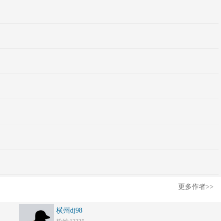
更多作者>>
横州dj98