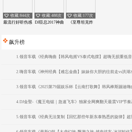
收藏:844次
收藏:488次
收藏:177次
最流行好听伤感
DJ臣总2017神曲
《至尊坦克炸
专辑
音乐工作室
弹》
飙升榜
1.领音车载《经典嗨曲【韩风电摇VS泰式电摆】超嗨无损重低音炮》
2.嗨音车载《神州经典【难忘金曲】妹妹你大胆的往前走vs洪湖水
3.领音车载《2025第79届娱乐杯【云南打歌舞】韩风棒斯蹦迪嗨曲》
4.DJ金聖-《魔王电锯｜急速飞车》独家全网爽翻天最震VIP节
5.领音车载《经典无法复制【回忆那些年新东泰熟悉的旋律】超重低
6.领音车载《最新Q鼓【太虚幻旅·飘渺之旅·越南战车·冰河时代】D