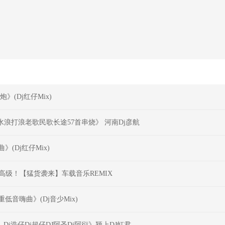
(Dj红仔Mix)
浪打浪老歌民歌长途57首串烧》 河南Dj彦航
(Dj红仔Mix)
奏高级！【猛货袭来】车载音乐REMIX
音嗨曲》(Dj音少Mix)
j浩仔Dj超仔DJ阿圣Dj阿衍》颍上DJ虹君